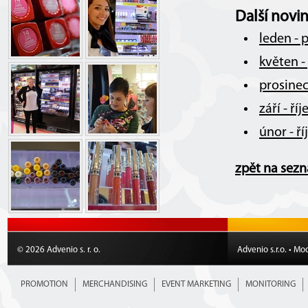
Další novi
leden - 
květen -
prosinec
září - ř
únor - ř
zpět na sez
© 2026 Advenio s. r. o.
Advenio s.r.o. • Mo
PROMOTION
MERCHANDISING
EVENT MARKETING
MONITORING