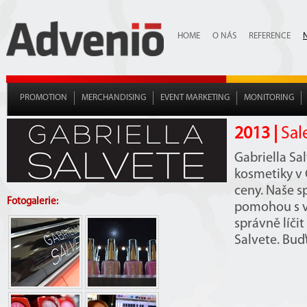
HOME
O NÁS
REFERENCE
PROMOTION
MERCHANDISING
EVENT MARKETING
MONITORING
2013 |
Sal
Gabriella Sa
kosmetiky v 
ceny. Naše s
Fotogalerie:
pomohou s vý
správně líči
Salvete. Buďt