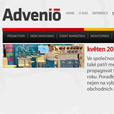
HOME
O NÁS
REFERENCE
PROMOTION
MERCHANDISING
EVENT MARKETING
MONITORING
květen 20
Ve společnost
také patří m
propagovat 
roku. Porad
nejen na vyb
obchodních 