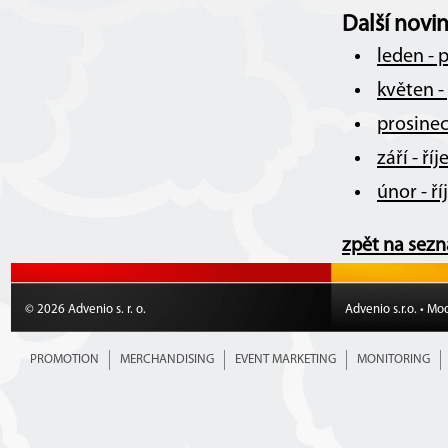
Další novi
leden - 
květen -
prosinec
září - ř
únor - ř
zpět na sez
© 2026 Advenio s. r. o.
Advenio s.r.o. • Mo
PROMOTION
MERCHANDISING
EVENT MARKETING
MONITORING