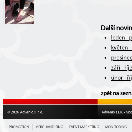
Další novi
leden - 
květen -
prosinec
září - ř
únor - ř
zpět na sez
© 2026 Advenio s. r. o.
Advenio s.r.o. • Mo
PROMOTION
MERCHANDISING
EVENT MARKETING
MONITORING