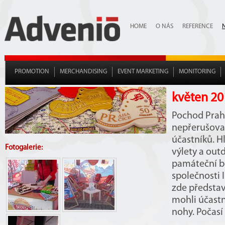
HOME
O NÁS
REFERENCE
PROMOTION
MERCHANDISING
EVENT MARKETING
MONITORING
květen 20
Pochod Praha
nepřerušovano
účastníků. H
Fotogalerie:
výlety a out
památeční bot
společnosti 
zde představi
mohli účastn
nohy. Počasí 