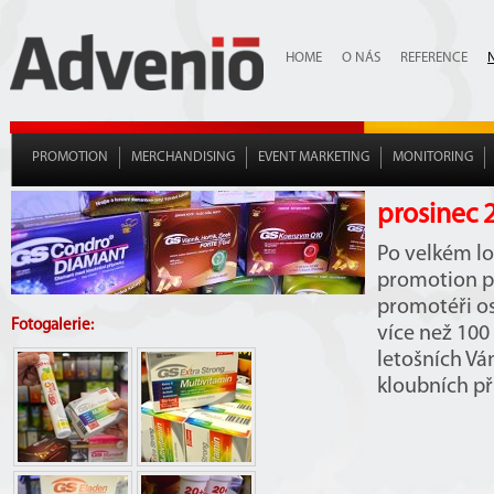
HOME
O NÁS
REFERENCE
PROMOTION
MERCHANDISING
EVENT MARKETING
MONITORING
prosinec 
Po velkém lo
promotion p
promotéři os
Fotogalerie:
více než 100
letošních Vá
kloubních př