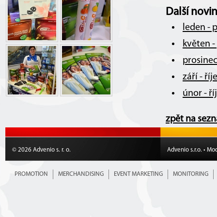
Další novi
leden - 
květen -
prosinec
září - ř
únor - ř
zpět na sez
© 2026 Advenio s. r. o.
Advenio s.r.o. • Mo
PROMOTION
MERCHANDISING
EVENT MARKETING
MONITORING