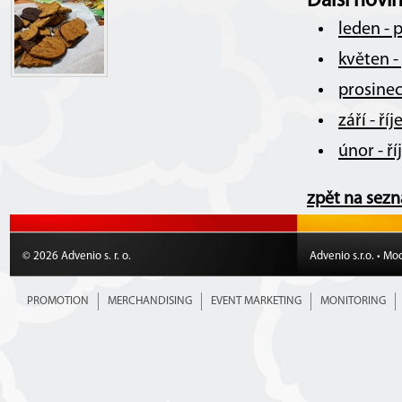
Další novi
leden - 
květen -
prosinec
září - ř
únor - ř
zpět na sez
© 2026 Advenio s. r. o.
Advenio s.r.o. • Mo
PROMOTION
MERCHANDISING
EVENT MARKETING
MONITORING