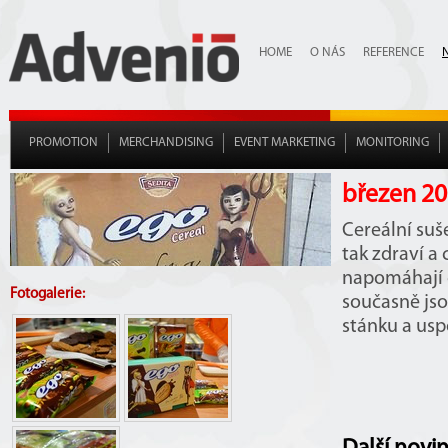
HOME
O NÁS
REFERENCE
PROMOTION
MERCHANDISING
EVENT MARKETING
MONITORING
březen 20
Cereální suš
tak zdraví a
napomáhají č
Fotogalerie:
současně jso
stánku a usp