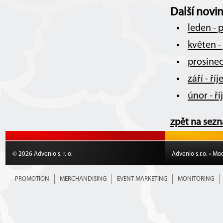
Další novi
leden - 
květen -
prosinec
září - ř
únor - ř
zpět na sez
© 2026 Advenio s. r. o.
Advenio s.r.o. • Mo
PROMOTION
MERCHANDISING
EVENT MARKETING
MONITORING