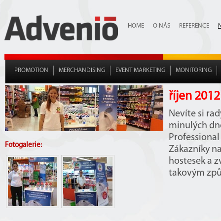
HOME
O NÁS
REFERENCE
PROMOTION
MERCHANDISING
EVENT MARKETING
MONITORING
říjen 2012
Nevíte si ra
minulých dne
Professional
Fotogalerie:
Zákazníky na
hostesek a 
takovým způs